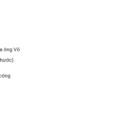
ủa ông Võ
Phước).
 công