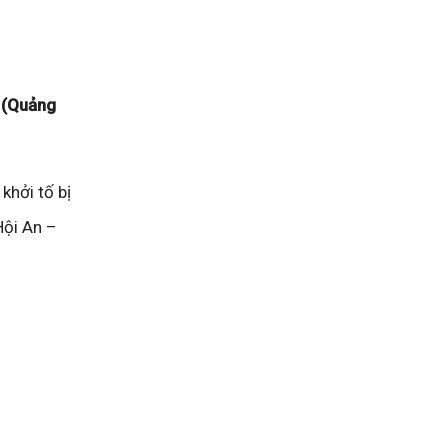
n (Quảng
khởi tố bị
Hội An –