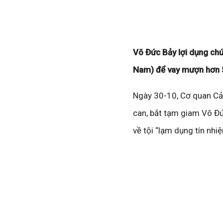
Võ Đức Bảy lợi dụng ch
Nam) để vay mượn hơn 50
Ngày 30-10, Cơ quan Cản
can, bắt tạm giam Võ Đ
về tội “lạm dụng tín nhi