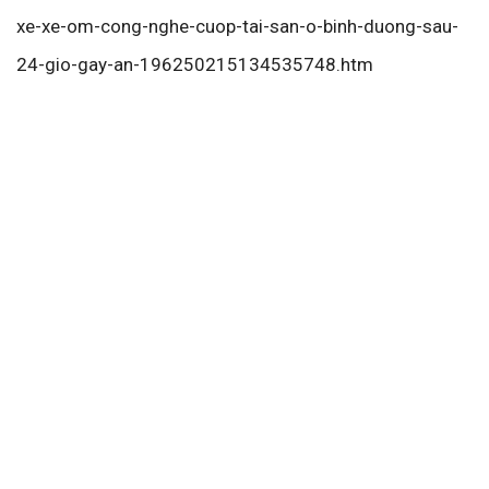
xe-xe-om-cong-nghe-cuop-tai-san-o-binh-duong-sau-
24-gio-gay-an-196250215134535748.htm