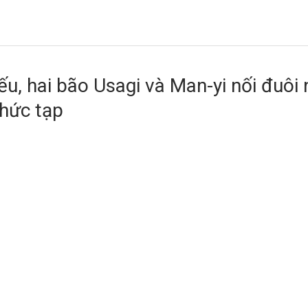
ếu, hai bão Usagi và Man-yi nối đuôi
phức tạp