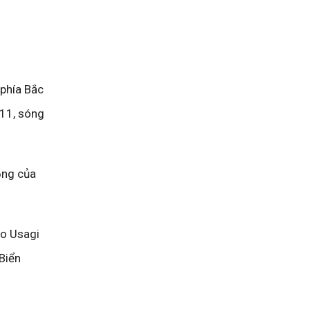
phía Bắc
11, sóng
̣ng của
ão Usagi
 Biển