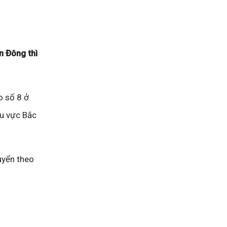
n Đông thì
o số 8 ở
 vực Bắc
yển theo