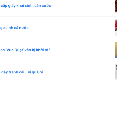
c cấp giấy khai sinh, căn cước
học sinh cả nước
sao ‘Vua Quạt’ vẫn bị khởi tố?
gây tranh cãi… vì quá rẻ