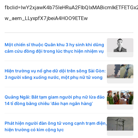
fbclid=IwY2xjawK4b75leHRuA2FlbQIxMABicmlkETFET
w_aem_LLyxpfX7jbeiA4HOO9ETEw
Một chiến sĩ thuộc Quân khu 3 hy sinh khi dũng
cảm cứu đồng đội trong lúc thực hiện nhiệm vụ
Hiện trường vụ nổ ghe dữ dội trên sông Sài Gòn:
3 người văng xuống nước, một phụ nữ tử vong
Quảng Ngãi: Bắt tạm giam người phụ nữ lừa đảo
14 tỉ đồng bằng chiêu ‘đáo hạn ngân hàng’
Phát hiện người đàn ông tử vong cạnh trạm điện,
hiện trường có kìm cộng lực