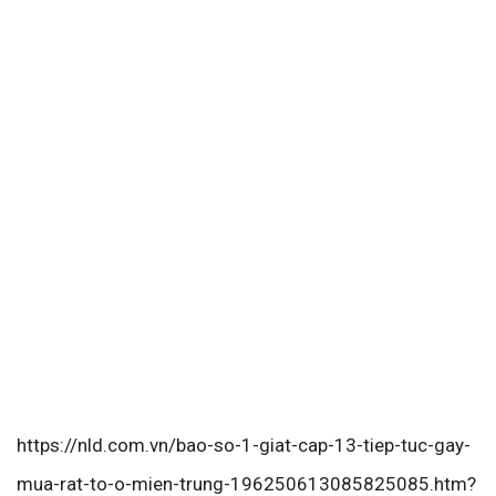
https://nld.com.vn/bao-so-1-giat-cap-13-tiep-tuc-gay-
mua-rat-to-o-mien-trung-196250613085825085.htm?