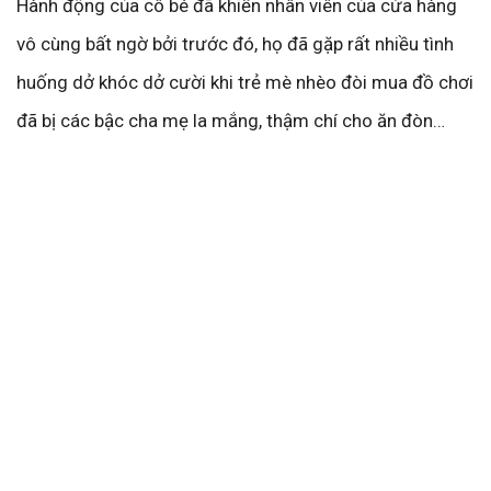
Hành động của cô bé đã khiến nhân viên của cửa hàng
vô cùng bất ngờ bởi trước đó, họ đã gặp rất nhiều tình
huống dở khóc dở cười khi trẻ mè nhèo đòi mua đồ chơi
đã bị các bậc cha mẹ la mắng, thậm chí cho ăn đòn…